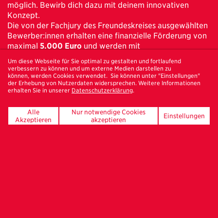
möglich. Bewirb dich dazu mit deinem innovativen
Konzept.
Die von der Fachjury des Freundeskreises ausgewählten
Bewerber:innen erhalten eine finanzielle Förderung von
maximal
5.000 Euro
und werden mit
öffentlichkeitswirksamen Maßnahmen unterstützt. Dazu
Um diese Webseite für Sie optimal zu gestalten und fortlaufend
zählen die Auszeichnung und Vorstellung des Projekts im
verbessern zu können und um externe Medien darstellen zu
Rahmen des Freundeskreis-Programms sowie die
können, werden Cookies verwendet. Sie können unter "Einstellungen"
der Erhebung von Nutzerdaten widersprechen. Weitere Informationen
Bekanntmachung in den Medien des Freundeskreises
erhalten Sie in unserer
Datenschutzerklärung
.
und darüber hinaus. Weitere Kommunikations- und
Marketingaktivitäten werden von den Geförderten als
Alle
Nur notwendige Cookies
Einstellungen
wichtige Säule des Konzepts selbst organisiert.
Akzeptieren
akzeptieren
Gesucht
werden innovative Konzeptideen, persönliche
Visionen über den Tellerrand gedacht, Projektvorhaben,
die die Sichtbarkeit des Mediums Fotografie in Hamburg
unterstützen. Eingereicht werden können neue
Konzepte der Fotografie, die noch nicht realisiert
worden sind. Dabei sind das Thema, die Fragestellung
und die Medien zur Umsetzung frei wählbar.
Bewerben
können sich alle Akteur:innen
unterschiedlichster Disziplinen aus Hamburg, die die