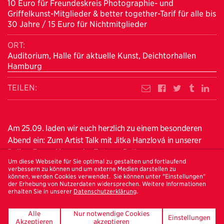
10 Euro für Freundeskreis Photographie- und
Griffelkunst-Mitglieder & better together-Tarif für alle bis
30 Jahre / 15 Euro für Nichtmitglieder
ORT:
Auditorium, Halle für aktuelle Kunst, Deichtorhallen
Hamburg
TEILEN:
Am 25.09. laden wir euch herzlich zu einem besonderen
Abend ein: Zum Artist Talk mit Jitka Hanzlová in unserer
Reihe „Freund:innen der Fotografie“!
Um diese Webseite für Sie optimal zu gestalten und fortlaufend
verbessern zu können und um externe Medien darstellen zu
Jitka Hanzlová zählt zu den prägendsten Stimmen der
können, werden Cookies verwendet. Sie können unter "Einstellungen"
internationalen Fotografie unserer Zeit. Mit ihrer
der Erhebung von Nutzerdaten widersprechen. Weitere Informationen
erhalten Sie in unserer
Datenschutzerklärung
.
einzigartigen Art, Menschen und Landschaften zu
porträtieren, hat sie die künstlerisch-dokumentarische
Alle
Nur notwendige Cookies
Einstellungen
Fotografie entscheidend mitgestaltet. Ihre Biografie, ihre
Akzeptieren
akzeptieren