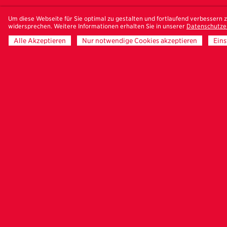
Während des Foto
Um diese Webseite für Sie optimal zu gestalten und fortlaufend verbessern
Fotografen André 
widersprechen. Weitere Informationen erhalten Sie in unserer
Datenschutze
zwischen den Bild
Alle Akzeptieren
Nur notwendige Cookies akzeptieren
Eins
dem, was heute a
wird zudem die ak
am 2./3. April und
entweder an die K
Um