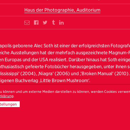
Haus der Photographie, Auditorium
apolis geborene Alec Soth ist einer der erfolgreichsten Fotograf
eiche Ausstellungen hat der mehrfach ausgezeichnete Magnum-Fo
 Europas und der USA realisiert. Darüber hinaus hat Soth einige
husiastisch gefeierte Fotobücher herausgegeben, unter ihnen se
Mississippi‘ (2004), ‚Niagra‘ (2006) und ‚’Broken Manual‘ (2010
eigenen Buchverlag ‚Little Brown Mushroom‘.
th the process of taking pictures, with wandering around finding thi
 zu können und um externe Medien darstellen zu können, werden Cookies verwe
rklärung
.
rformance. The picture is a document of that performance.” (Alec
tellungen
gt sich der Fotograf in der Tradition von Walker Evans, Robert
e ihre Sujets in Auseinandersetzung mit dem Mythos Amerikas fi
 zumeist mit einer Großformatkamera realisierten Bildserien üb