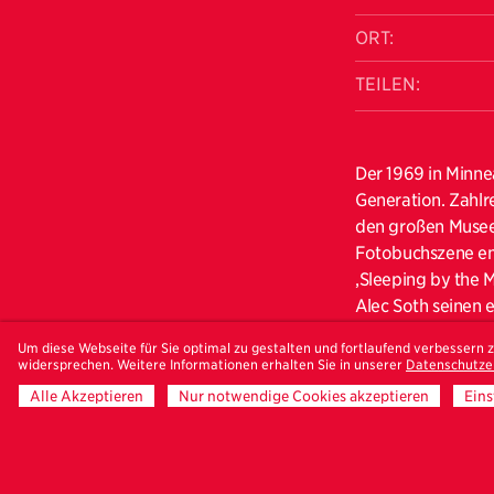
ORT:
TEILEN:
Der 1969 in Minne
Generation. Zahlr
den großen Museen
Fotobuchszene ent
‚Sleeping by the 
Alec Soth seinen 
“I fell in love wi
Um diese Webseite für Sie optimal zu gestalten und fortlaufend verbessern
widersprechen. Weitere Informationen erhalten Sie in unserer
Datenschutze
like a kind of pe
Alle Akzeptieren
Nur notwendige Cookies akzeptieren
Eins
Fotografisch bewe
Stephen Shore, di
dokumentarischen,