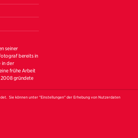
en seiner
tograf bereits in
 in der
ine frühe Arbeit
). 2008 gründete
ngs. To me it feels
ndet. Sie können unter "Einstellungen" der Erhebung von Nutzerdaten
 Soth)
 Frank und
nden. Seine
er den