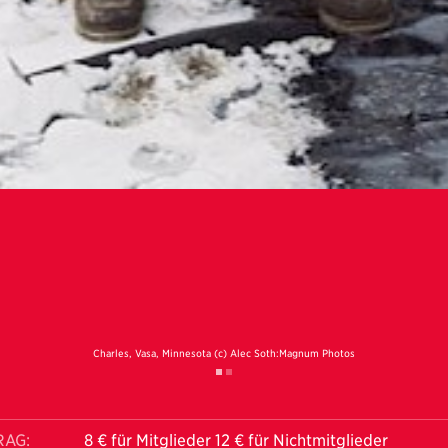
Charles, Vasa, Minnesota (c) Alec Soth:Magnum Photos
RAG:
8 € für Mitglieder 12 € für Nichtmitglieder