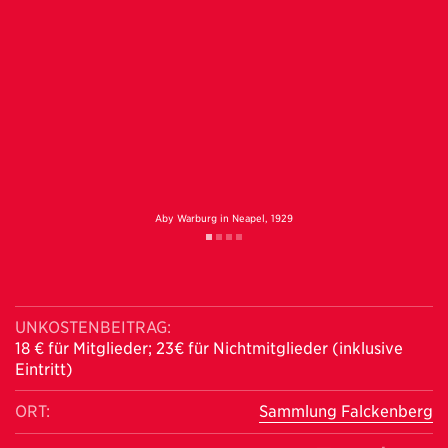
Heil
Aby Warburg in Neapel, 1929
Aby
te
2
UNKOSTENBEITRAG:
18 € für Mitglieder; 23€ für Nichtmitglieder (inklusive
Eintritt)
ORT:
Sammlung Falckenberg