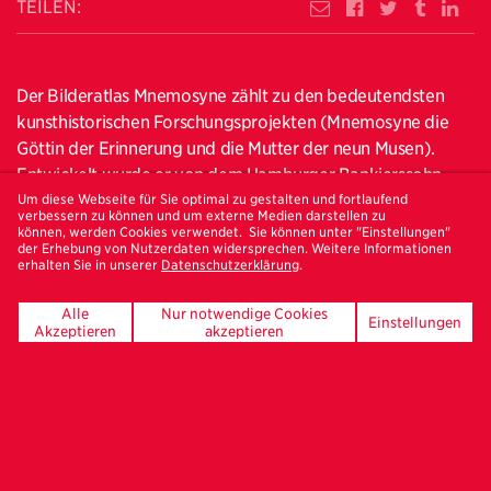
TEILEN:
Der Bilderatlas Mnemosyne zählt zu den bedeutendsten
kunsthistorischen Forschungsprojekten (Mnemosyne die
Göttin der Erinnerung und die Mutter der neun Musen).
Entwickelt wurde er von dem Hamburger Bankierssohn
Aby Warburg (1866 – 1929). Das Werk blieb unvollendet,
Um diese Webseite für Sie optimal zu gestalten und fortlaufend
verbessern zu können und um externe Medien darstellen zu
die Bibliothek und das Archiv Warburgs konnten aber vor
können, werden Cookies verwendet. Sie können unter "Einstellungen"
der Erhebung von Nutzerdaten widersprechen. Weitere Informationen
der drohenden Zerstörung durch die Nazis nach London
erhalten Sie in unserer
Datenschutzerklärung
.
gerettet werden. Die jetzt erstmals wiederhergestellten 63
Tafeln des Bilderatlas geben Einblick in den gedanklichen
Alle
Nur notwendige Cookies
Einstellungen
Kosmos Warburgs, der hier die Wechselwirkungen von
Akzeptieren
akzeptieren
Bildern aus verschiedenen Epochen und kulturellen
Kontexten herauspräparierte. Er nutzte hierfür
fotografische Reproduktionen von Kunstwerken der
europäischen Antike und der Renaissance bis hin zu
zeitgenössischen Zeitungsausschnitten und
Werbeanzeigen. So bietet sein Umgang mit dem