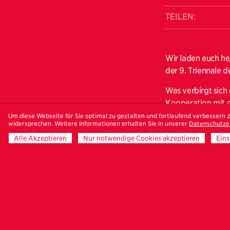
TEILEN:
Wir laden euch he
der 9. Triennale 
Was verbirgt sich
Kooperation mit d
ihre Portfolios er
Um diese Webseite für Sie optimal zu gestalten und fortlaufend verbessern
widersprechen. Weitere Informationen erhalten Sie in unserer
Datenschutze
Feedback zu erhal
Alle Akzeptieren
Nur notwendige Cookies akzeptieren
Eins
bereits fest.
Anschließend öffn
alle Fotografiebe
sein, die vielfält
kommen.
Wir freuen uns au