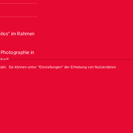
olios" im Rahmen
s Photographie in
keit,
n, wertvolles
ndet. Sie können unter "Einstellungen" der Erhebung von Nutzerdaten
ilnehmenden
aktuelle Kunst für
 dabei
ins Gespräch
und neuer Impulse!