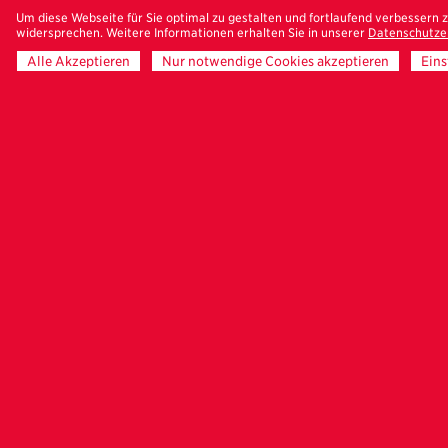
Die Teilnehmer:in
Um diese Webseite für Sie optimal zu gestalten und fortlaufend verbessern
um Verständnis, d
widersprechen. Weitere Informationen erhalten Sie in unserer
Datenschutze
rechtzeitig eine 
Alle Akzeptieren
Nur notwendige Cookies akzeptieren
Eins
der 2G+-Regel st
aktueller Test b
Personen!
Wer darüber hinau
im PHOXXI, dem t
Wir gratulieren d
Ritchie, Tina Sch
Jeder Gute Aussic
der aktuellen gese
widerhallt. Die a
„Das Schöne, Schä
Buch porträtierte
übertragen, zerl
zahlreiche möglic