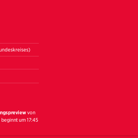
eundeskreises)
ungspreview
von
s beginnt um 17:45