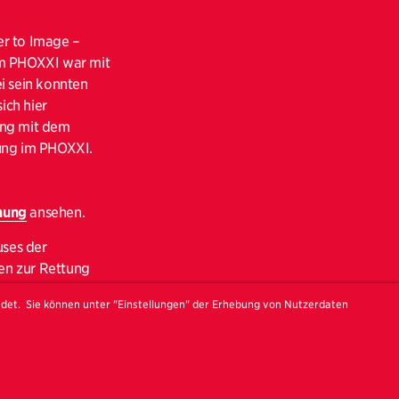
r to Image –
 im PHOXXI war mit
ei sein konnten
ich hier
ung mit dem
lung im PHOXXI.
nung
ansehen.
uses der
en zur Rettung
e zwei seiner
ndet. Sie können unter "Einstellungen" der Erhebung von Nutzerdaten
künstlerischer
untersuchte. Der
rs“ vor, die sich
e Sichtbarmachung
g bemüht ist. Die