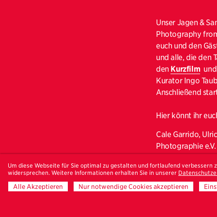
Unser Jagen & Sa
Photography from 
euch und den Gäst
und alle, die den
den
Kurzfilm
und 
Kurator Ingo Taub
Anschließend sta
Hier könnt ihr eu
Cale Garrido, Ulr
Photographie e.V.
der Natur und des
Um diese Webseite für Sie optimal zu gestalten und fortlaufend verbessern
Ausstellungen vor
widersprechen. Weitere Informationen erhalten Sie in unserer
Datenschutze
Perspektive und d
Alle Akzeptieren
Nur notwendige Cookies akzeptieren
Eins
aus Arles angereis
auf den 2014 publ
der Macht der Aut