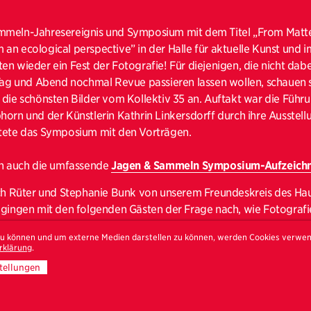
mmeln-Jahresereignis und Symposium mit dem Titel „From Matte
an ecological perspective” in der Halle für aktuelle Kunst und
en wieder ein Fest der Fotografie! Für diejenigen, die nicht dab
 Tag und Abend nochmal Revue passieren lassen wollen, schauen s
die schönsten Bilder vom Kollektiv 35 an. Auftakt war die Führ
horn und der Künstlerin Kathrin Linkersdorff durch ihre Ausstel
rtete das Symposium mit den Vorträgen.
ch auch die umfassende
Jagen & Sammeln Symposium-Aufzeich
ich Rüter und Stephanie Bunk von unserem Freundeskreis des Ha
 gingen mit den folgenden Gästen der Frage nach, wie Fotografi
 Klimas eingesetzt werden können. Der Kurator Boaz Levin stellt
 zu können und um externe Medien darstellen zu können, werden Cookies verwe
, in denen er der Beziehung des Menschen zu seiner Umwelt aus 
rklärung
.
as Medium Fotografie auch als Material mit eigener Geschichte 
tellungen
te Fotograf Mathieu Asselin stellte seine neuste Arbeit „True Colo
ik gewordenen Dieselskandal bezieht. Diese Arbeit zielt auf di
omobilindustrie ab, die um Greenwashing statt um Problemlösun