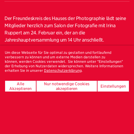
Der Freundeskreis des Hauses der Photographie lädt seine
Mitglieder herzlich zum Salon der Fotografie mit Irina
Ruppert am 24. Februar ein, der an die
Jahreshauptversammlung um 14 Uhr anschließt.
Die Werke und Serien der Hamburger Fotografin Irina
Um diese Webseite für Sie optimal zu gestalten und fortlaufend
verbessern zu können und um externe Medien darstellen zu
Ruppert basieren auf intensiven Recherchen, bei denen sie
können, werden Cookies verwendet. Sie können unter "Einstellungen"
sich insbesondere für Menschen interessiert, deren
der Erhebung von Nutzerdaten widersprechen. Weitere Informationen
erhalten Sie in unserer
Datenschutzerklärung
.
Biografien durch Migration geprägt sind. Heimat, Herkunft
und Identität sind die Leitmotive ihrer Arbeit. 2011 hat sie
Alle
Nur notwendige Cookies
Einstellungen
ihr erstes Buch "Rodina" im Peperoni-Verlag veröffentlicht.
Akzeptieren
akzeptieren
Rodina bedeutet Heimat; die in Kasachstan geborene
Künstlerin erforscht in dem Bildband das östliche Europa,
Russland, Kasachstan und die Karpaten.
In dem Künstlergespräch wird die Fotografin ihre Arbeit
und verschiedene Werkserien vorstellen, darunter auch