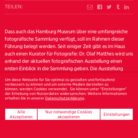
TEILEN:
Dass auch das Hamburg Museum über eine umfangreiche
fotografische Sammlung verfügt, soll im Rahmen dieser
Führung belegt werden. Seit einiger Zeit gibt es im Haus
auch einen Kurator für Fotografie: Dr. Olaf Matthes wird uns
anhand der aktuellen fotografischen Ausstellung einen
ersten Einblick in die Sammlung geben. Die Ausstellung
„Stadt Bild Wandel - Hamburg in Fotografien 1870–1914 /
Um diese Webseite für Sie optimal zu gestalten und fortlaufend
2014“ präsentiert sowohl historische Teilsammlungen, als
verbessern zu können und um externe Medien darstellen zu
können, werden Cookies verwendet. Sie können unter "Einstellungen"
auch aktuelle Positionen, die sich dem rasanten Wandel
der Erhebung von Nutzerdaten widersprechen. Weitere Informationen
widmen, den die Stadt Hamburg im letzten Jahrhundert
erhalten Sie in unserer
Datenschutzerklärung
.
vollzogen hat. Erstmals werden im großen Umfang Teile der
Alle
Nur notwendige Cookies
beeindruckenden Sammlungen der Fotografen Georg
Einstellungen
Akzeptieren
akzeptieren
Koppmann und Wilhelm Weimar ausgestellt. Beide waren –
auch im nationalen und internationalen Vergleich –
herausragende Dokumentarfotografen, die den Wandel