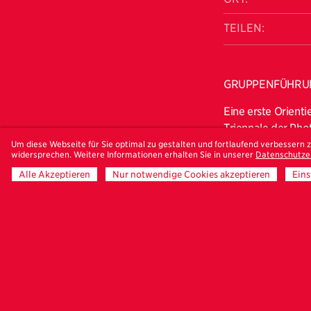
TEILEN:
GRUPPENFÜHRUN
Eine erste Orient
Triennale der Pho
unterschiedliche 
Um diese Webseite für Sie optimal zu gestalten und fortlaufend verbessern
widersprechen. Weitere Informationen erhalten Sie in unserer
Datenschutze
Photographie od
Alle Akzeptieren
Nur notwendige Cookies akzeptieren
Eins
in der Barlach Ha
Galerien. Die Führ
Angeboten zu wi
Die Führungen im 
Dienstag, 23. Jun
Freitag, 26. Juni
Samstag, 27. Jun
Mit Anmeldung ü