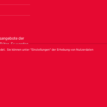
ngsangebote der
 Rüter. Es werden
n im Haus der
ndet. Sie können unter "Einstellungen" der Erhebung von Nutzerdaten
mm wie Besuche
ntationen von
 weiteren
Gewerbe)
um)