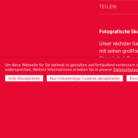
TEILEN:
Fotografische Sk
Unser nächster Ga
mit seinen großfo
Stromkabel, Bagge
Um diese Webseite für Sie optimal zu gestalten und fortlaufend verbessern
zeigt, wie erhaben
widersprechen. Weitere Informationen erhalten Sie in unserer
Datenschutze
weißem Hintergrun
Alle Akzeptieren
Nur notwendige Cookies akzeptieren
Eins
abgebildet mit ex
profane Alltagsge
Vorjohann, der sic
erster Linie als f
Trotz der klinisc
auch weil es keine
Spielraum.