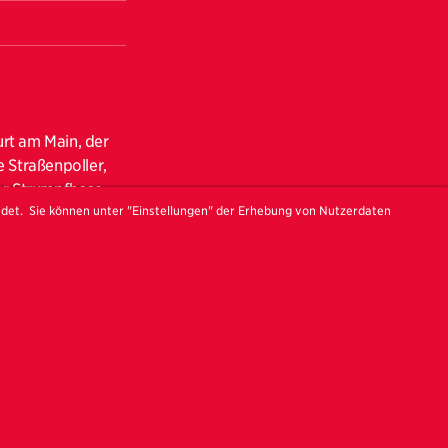
urt am Main, der
 Straßenpoller,
er Strumpfhose,
ndet. Sie können unter "Einstellungen" der Erhebung von Nutzerdaten
d freigestellt vor
deren Welt -
zu anatomisch
ine Bilder in
eheimnisvoll –
er freien